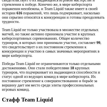
свидетельствует о их выдающейся игровой мастерстве и
стремлении к победе. Конечно же, в мире киберспорта
поражения неизбежны, и Team Liquid также имеет в своей
истории
616
поражений, что лишь подчеркивает, насколько
они серьезно относятся к конкуренции и готовы преодолевать
трудности.
Team Liquid не только участвовала в множестве отдельных
матчей, но также активно принимала участие в крупных
киберспортивных соревнованиях. Общее количество
турниров, в которых они принимали участие, составляет
99
,
что свидетельствует о их постоянном стремлении к
конкуренции и участию в самых значимых мероприятиях в
мире киберспорта.
Победы Team Liquid не ограничиваются только отдельными
достижениями. Они стали победителями
18
крупных
турниров, что подчеркивает их выдающиеся способности и
статус одной из ведущих команд в мире киберспорта. Их
постоянное стремление к совершенствованию и борьбе за
вершину дает им место среди элиты профессиональных
игровых команд.
Стафф Team Liquid