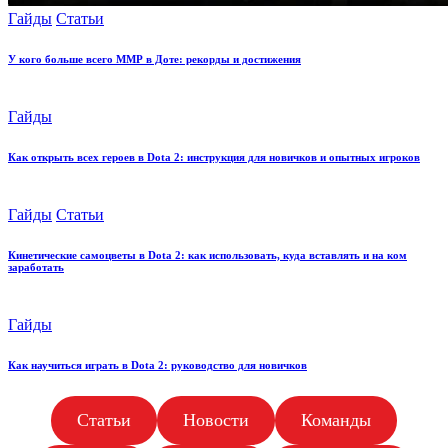
Posted
Гайды
Статьи
in
У кого больше всего ММР в Доте: рекорды и достижения
Posted
Гайды
in
Как открыть всех героев в Dota 2: инструкция для новичков и опытных игроков
Posted
Гайды
Статьи
in
Кинетические самоцветы в Dota 2: как использовать, куда вставлять и на ком
заработать
Posted
Гайды
in
Как научиться играть в Dota 2: руководство для новичков
Статьи
Новости
Команды