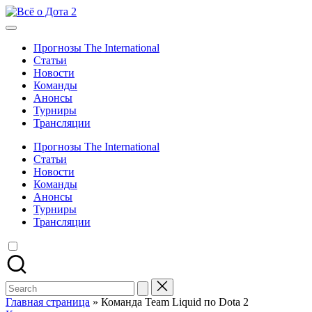
Skip
Всё
to
Новости,
о
content
трансляции,
Дота
Прогнозы The International
прогнозы
2
Статьи
Новости
Команды
Анонсы
Турниры
Трансляции
Прогнозы The International
Статьи
Новости
Команды
Анонсы
Турниры
Трансляции
Search
for:
Главная страница
»
Команда Team Liquid по Dota 2