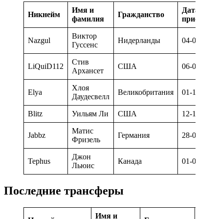
Имя и
Дата
Никнейм
Гражданство
фамилия
присоедин
Виктор
Nazgul
Нидерланды
04-03-2010
Гуссенс
Стив
LiQuiD112
США
06-01-2015
Архансет
Хлоя
Elya
Великобритания
01-10-2019
Даудесвелл
Blitz
Уильям Ли
США
12-10-2019
Матис
Jabbz
Германия
28-09-2020
Фризель
Джон
Tephus
Канада
01-08-2012
Льюис
Последние трансферы
Имя и
Дата