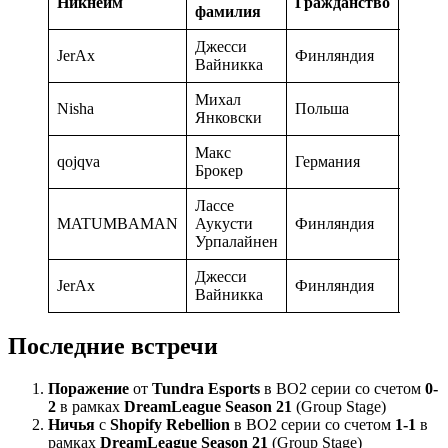
Никнейм
Гражданство
фамилия
тран
Джесси
JerAx
Финляндия
09-12
Вайникка
Михал
Nisha
Польша
09-12
Янковски
Макс
qojqva
Германия
09-12
Брокер
Лассе
MATUMBAMAN
Аукусти
Финляндия
30-10
Урпалайнен
Джесси
JerAx
Финляндия
07-06
Вайникка
Последние встречи
Поражение
от
Tundra Esports
в BO2 серии со счетом
0-
2
в рамках
DreamLeague Season 21
(Group Stage)
Ничья
с
Shopify Rebellion
в BO2 серии со счетом
1-1
в
рамках
DreamLeague Season 21
(Group Stage)