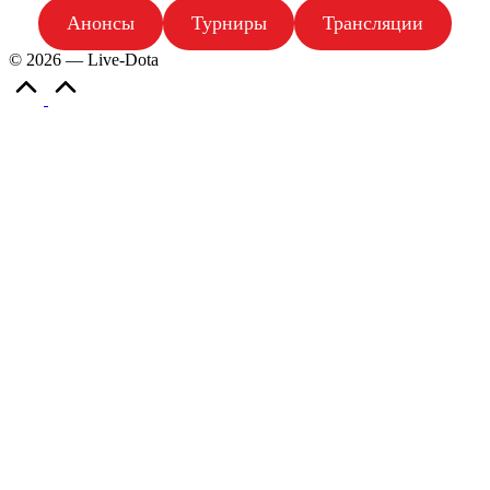
Анонсы
Турниры
Трансляции
© 2026 — Live-Dota
Scroll
to
Top