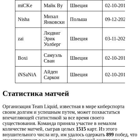
miCKe
Майк Ву
Швеция
02-10-2019
Михал
Nisha
Польша
09-12-2022
Янковски
Людвиг
zai
Эрик
Швеция
03-11-2021
Уолберг
Самуэль
Boxi
Швеция
02-10-2019
Сван
Айден
iNSaNiA
Швеция
02-10-2019
Саркои
Статистика матчей
Организация Team Liquid, известная в мире киберспорта
своим долгим и успешным путем, может похвастаться
впечатляющей статистикой за все время своего
существования. Команда приняла участие в немалом
количестве матчей, сыграв целых
1515
карт. Из этого
внушительного числа игр, им удалось одержать
899
побед, что