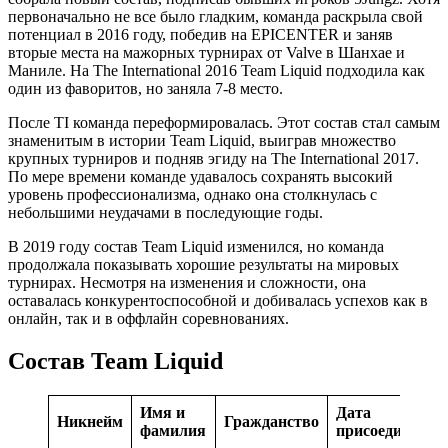
первоначально не все было гладким, команда раскрыла свой
потенциал в 2016 году, победив на EPICENTER и заняв
вторые места на мажорных турнирах от Valve в Шанхае и
Маниле. На The International 2016 Team Liquid подходила как
один из фаворитов, но заняла 7-8 место.
После TI команда переформировалась. Этот состав стал самым
знаменитым в истории Team Liquid, выиграв множество
крупных турниров и подняв эгиду на The International 2017.
По мере времени команде удавалось сохранять высокий
уровень профессионализма, однако она столкнулась с
небольшими неудачами в последующие годы.
В 2019 году состав Team Liquid изменился, но команда
продолжала показывать хорошие результаты на мировых
турнирах. Несмотря на изменения и сложности, она
оставалась конкурентоспособной и добивалась успехов как в
онлайн, так и в оффлайн соревнованиях.
Состав Team Liquid
Имя и
Дата
Никнейм
Гражданство
фамилия
присоединения