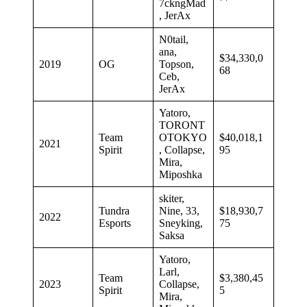
7ckngMad
, JerAx
N0tail,
ana,
$34,330,0
2019
OG
Topson,
68
Ceb,
JerAx
Yatoro,
TORONT
Team
OTOKYO
$40,018,1
2021
Spirit
, Collapse,
95
Mira,
Miposhka
skiter,
Tundra
Nine, 33,
$18,930,7
2022
Esports
Sneyking,
75
Saksa
Yatoro,
Larl,
Team
$3,380,45
2023
Collapse,
Spirit
5
Mira,