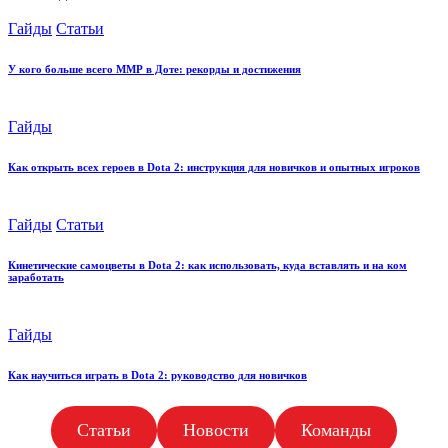
Posted
Гайды
Статьи
in
У кого больше всего ММР в Доте: рекорды и достижения
Posted
Гайды
in
Как открыть всех героев в Dota 2: инструкция для новичков и опытных игроков
Posted
Гайды
Статьи
in
Кинетические самоцветы в Dota 2: как использовать, куда вставлять и на ком
заработать
Posted
Гайды
in
Как научиться играть в Dota 2: руководство для новичков
Статьи
Новости
Команды