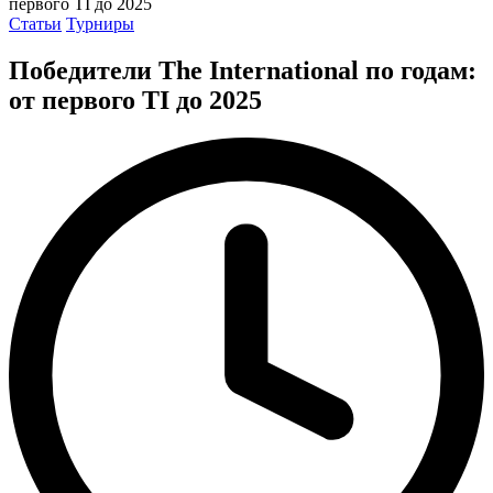
первого TI до 2025
Posted
Статьи
Турниры
in
Победители The International по годам:
от первого TI до 2025