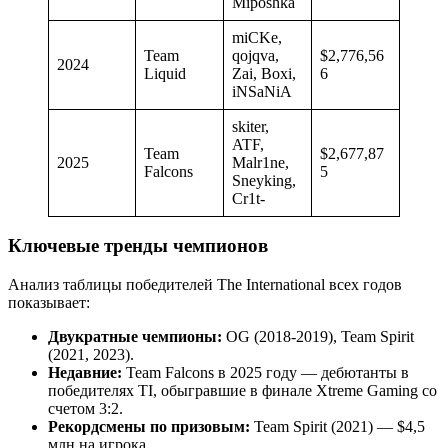
Miposhka
miCKe,
Team
qojqva,
$2,776,56
2024
Liquid
Zai, Boxi,
6
iNSaNiA
skiter,
ATF,
Team
$2,677,87
2025
Malr1ne,
Falcons
5
Sneyking,
Cr1t-
Ключевые тренды чемпионов
Анализ таблицы победителей The International всех годов
показывает:
Двукратные чемпионы:
OG (2018-2019), Team Spirit
(2021, 2023).
Недавние:
Team Falcons в 2025 году — дебютанты в
победителях TI, обыгравшие в финале Xtreme Gaming со
счетом 3:2.
Рекордсмены по призовым:
Team Spirit (2021) — $4,5
млн на игрока.