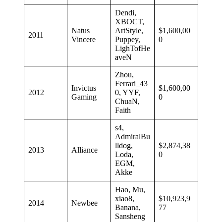
Dendi,
XBOCT,
Natus
ArtStyle,
$1,600,00
2011
Vincere
Puppey,
0
LighTofHe
aveN
Zhou,
Ferrari_43
Invictus
$1,600,00
2012
0, YYF,
Gaming
0
ChuaN,
Faith
s4,
AdmiralBu
lldog,
$2,874,38
2013
Alliance
Loda,
0
EGM,
Akke
Hao, Mu,
xiao8,
$10,923,9
2014
Newbee
Banana,
77
Sansheng