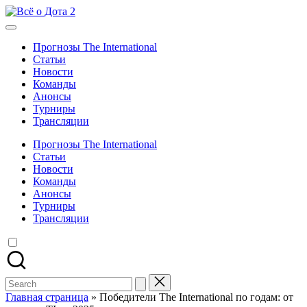
Skip
Всё
to
Новости,
о
content
трансляции,
Дота
Прогнозы The International
прогнозы
2
Статьи
Новости
Команды
Анонсы
Турниры
Трансляции
Прогнозы The International
Статьи
Новости
Команды
Анонсы
Турниры
Трансляции
Search
for:
Главная страница
»
Победители The International по годам: от