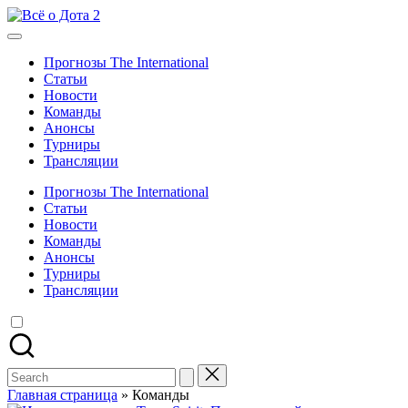
Skip
Всё
to
Новости,
о
content
трансляции,
Дота
Прогнозы The International
прогнозы
2
Статьи
Новости
Команды
Анонсы
Турниры
Трансляции
Прогнозы The International
Статьи
Новости
Команды
Анонсы
Турниры
Трансляции
Search
for:
Главная страница
»
Команды