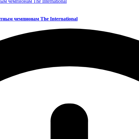
атным чемпионам The International