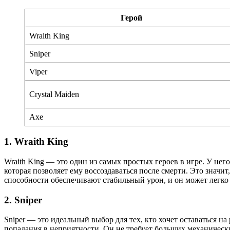
Герой
Wraith King
Sniper
Viper
Crystal Maiden
Axe
1. Wraith King
Wraith King — это один из самых простых героев в игре. У нег
которая позволяет ему воссоздаваться после смерти. Это значи
способности обеспечивают стабильный урон, и он может легко
2. Sniper
Sniper — это идеальный выбор для тех, кто хочет оставаться н
попадания в неприятности. Он не требует больших механически