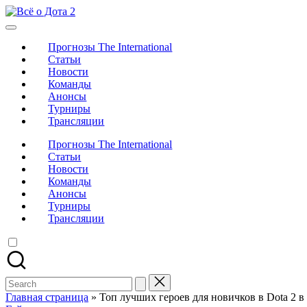
Skip
Всё
to
Новости,
о
content
трансляции,
Дота
Прогнозы The International
прогнозы
2
Статьи
Новости
Команды
Анонсы
Турниры
Трансляции
Прогнозы The International
Статьи
Новости
Команды
Анонсы
Турниры
Трансляции
Search
for:
Главная страница
»
Топ лучших героев для новичков в Dota 2 в