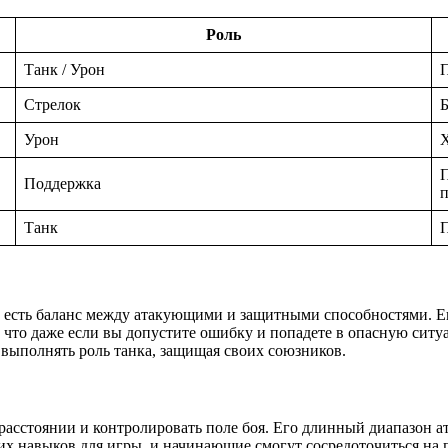
Роль
Танк / Урон
П
Стрелок
Б
Урон
Х
П
Поддержка
Танк
П
о есть баланс между атакующими и защитными способностями. Его
т, что даже если вы допустите ошибку и попадете в опасную ситу
 выполнять роль танка, защищая своих союзников.
а расстоянии и контролировать поле боя. Его длинный диапазон 
х навыков для игры, и начинающие смогут сосредоточиться на п