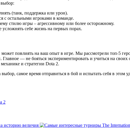
 выбор:
нять (танк, поддержка или урон).
ся с остальными игроками в команде.
шему стилю игры – агрессивному или более осторожному.
е усложнять себе жизнь на первых порах.
 может повлиять на ваш опыт в игре. Мы рассмотрели топ-5 гер
. Главное — не бояться экспериментировать и учиться на своих
 механике и стратегии Dota 2.
а выбор, самое время отправиться в бой и испытать себя в этом 
а 2
 на историю величия