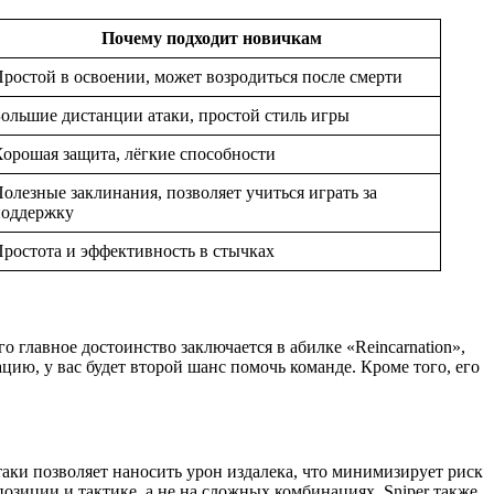
Почему подходит новичкам
ростой в освоении, может возродиться после смерти
ольшие дистанции атаки, простой стиль игры
орошая защита, лёгкие способности
олезные заклинания, позволяет учиться играть за
поддержку
ростота и эффективность в стычках
 главное достоинство заключается в абилке «Reincarnation»,
ацию, у вас будет второй шанс помочь команде. Кроме того, его
атаки позволяет наносить урон издалека, что минимизирует риск
озиции и тактике, а не на сложных комбинациях. Sniper также