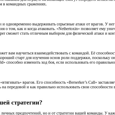
ом в командных сражениях.
н и одновременно выдерживать серьезные атаки от врагов. У не
ия о том, как и когда атаковать. «Nethertoxin» позволяет ему ун
Viper сможет стать отличным выбором для физической атаки и кон
жет вам научиться взаимодействовать с командой. Её способнос
о хороший старт для изучения основ роли поддержки, поскольку 
eld» способно изменить ход боя, если использовать его правильно
втягивать» врагов. Его способность «Berserker’s Call» заставляе
ь на передовой и как правильно использовать свои способности 
шей стратегии?
т личных предпочтений, но и от стратегии вашей команды. У каж